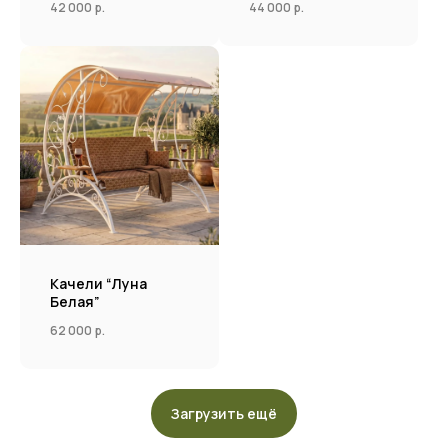
42 000
р.
44 000
р.
Качели “Луна
Белая”
62 000
р.
Загрузить ещё