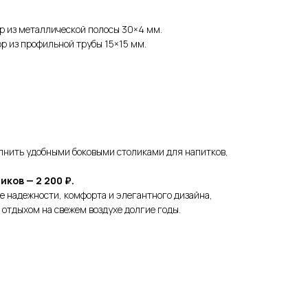
р из металлической полосы 30×4 мм.
р из профильной трубы 15×15 мм.
лнить удобными боковыми столиками для напитков,
ков — 2 200 ₽.
е надежности, комфорта и элегантного дизайна,
 отдыхом на свежем воздухе долгие годы.